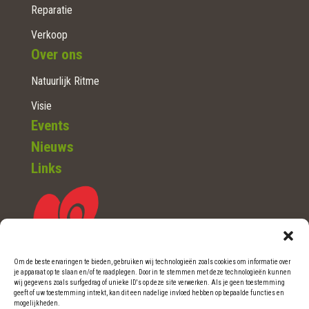
Reparatie
Verkoop
Over ons
Natuurlijk Ritme
Visie
Events
Nieuws
Links
Om de beste ervaringen te bieden, gebruiken wij technologieën zoals cookies om informatie over
je apparaat op te slaan en/of te raadplegen. Door in te stemmen met deze technologieën kunnen
WOERDEN (Ut.)
wij gegevens zoals surfgedrag of unieke ID's op deze site verwerken. Als je geen toestemming
geeft of uw toestemming intrekt, kan dit een nadelige invloed hebben op bepaalde functies en
mogelijkheden.