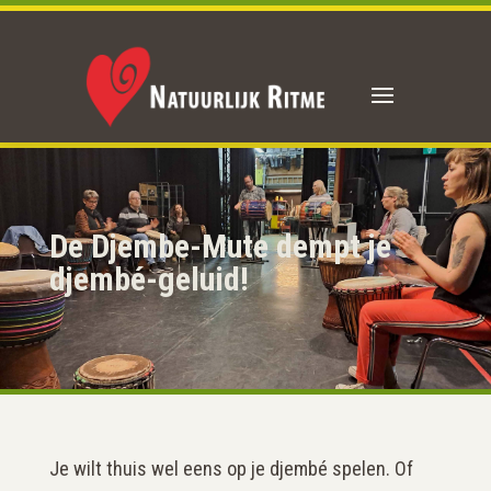
De Djembe-Mute dempt je
djembé-geluid!
Je wilt thuis wel eens op je djembé spelen. Of