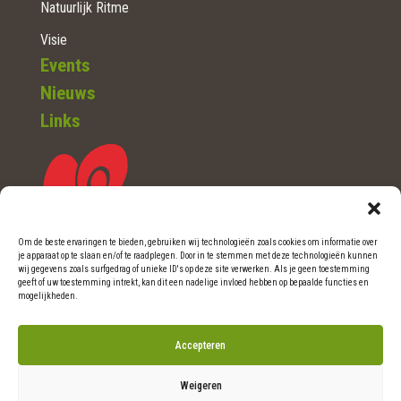
Natuurlijk Ritme
Visie
Events
Nieuws
Links
Om de beste ervaringen te bieden, gebruiken wij technologieën zoals cookies om informatie over
je apparaat op te slaan en/of te raadplegen. Door in te stemmen met deze technologieën kunnen
WOERDEN (Ut.)
wij gegevens zoals surfgedrag of unieke ID's op deze site verwerken. Als je geen toestemming
geeft of uw toestemming intrekt, kan dit een nadelige invloed hebben op bepaalde functies en
mogelijkheden.
Telefoon: 0348-46 06 36
Accepteren
E-mail: info@natuurlijkritme.nl
Weigeren