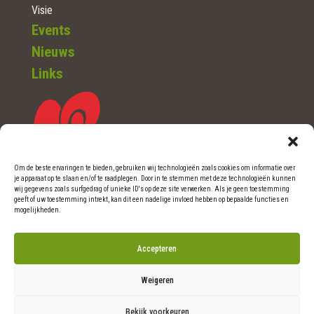
Visie
Events
Nieuws
Links
Om de beste ervaringen te bieden, gebruiken wij technologieën zoals cookies om informatie over
je apparaat op te slaan en/of te raadplegen. Door in te stemmen met deze technologieën kunnen
wij gegevens zoals surfgedrag of unieke ID's op deze site verwerken. Als je geen toestemming
WOERDEN (Ut.)
geeft of uw toestemming intrekt, kan dit een nadelige invloed hebben op bepaalde functies en
mogelijkheden.
Telefoon: 0348-46 06 36
Accepteren
E-mail: info@natuurlijkritme.nl
Weigeren
Bekijk voorkeuren