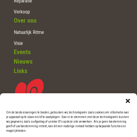
Reparatie
Verkoop
Over ons
Natuurlijk Ritme
Visie
Events
Nieuws
Links
Om de beste ervaringen te bieden, gebruiken wij technologieën zoals cookies om informatie over
je apparaat op te slaan en/of te raadplegen. Door in te stemmen met deze technologieën kunnen
wij gegevens zoals surfgedrag of unieke ID's op deze site verwerken. Als je geen toestemming
WOERDEN (Ut.)
geeft of uw toestemming intrekt, kan dit een nadelige invloed hebben op bepaalde functies en
mogelijkheden.