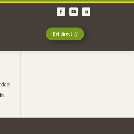
Bel direct
rdeel
n...