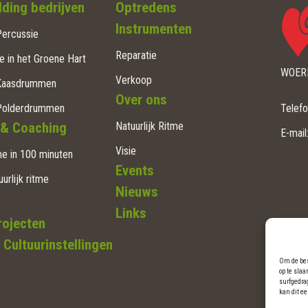
ding bedrijven
Optredens
Instrumenten
ercussie
Reparatie
e in het Groene Hart
WOERD
Verkoop
Kaasdrummen
Over ons
Polderdrummen
Telef
 & Coaching
Natuurlijk Ritme
E-mail
Visie
e in 100 minuten
Events
uurlijk ritme
Nieuws
Links
rojecten
 Cultuurinstellingen
Om de bes
op te sla
surfgedra
kan dit e