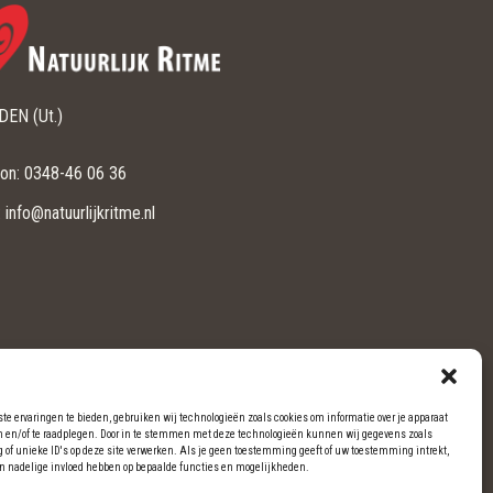
EN (Ut.)
oon: 0348-46 06 36
: info@natuurlijkritme.nl
te ervaringen te bieden, gebruiken wij technologieën zoals cookies om informatie over je apparaat
an en/of te raadplegen. Door in te stemmen met deze technologieën kunnen wij gegevens zoals
g of unieke ID's op deze site verwerken. Als je geen toestemming geeft of uw toestemming intrekt,
en nadelige invloed hebben op bepaalde functies en mogelijkheden.