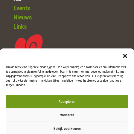
Events
Nieuws
Links
Om de beste ervaringen te bieden, gebruiken wij technologieën zoals cookies om informatie over
je apparaat op te slaan en/of te raadplegen. Door in te stemmen met deze technologieën kunnen
WOERDEN (Ut.)
wij gegevens zoals surfgedrag of unieke ID's op deze site verwerken. Als je geen toestemming
geeft of uw toestemming intrekt, kan dit een nadelige invloed hebben op bepaalde functies en
mogelijkheden.
Telefoon: 0348-46 06 36
Accepteren
E-mail: info@natuurlijkritme.nl
Weigeren
Bekijk voorkeuren