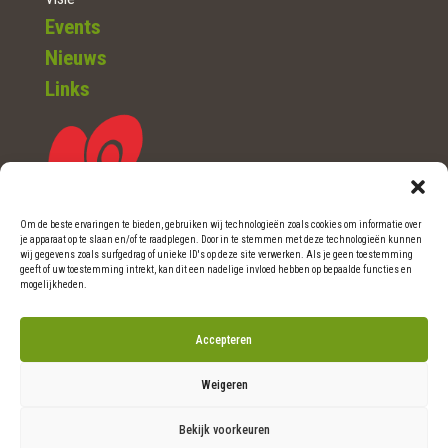
Events
Nieuws
Links
Om de beste ervaringen te bieden, gebruiken wij technologieën zoals cookies om informatie over
je apparaat op te slaan en/of te raadplegen. Door in te stemmen met deze technologieën kunnen
WOERDEN (Ut.)
wij gegevens zoals surfgedrag of unieke ID's op deze site verwerken. Als je geen toestemming
geeft of uw toestemming intrekt, kan dit een nadelige invloed hebben op bepaalde functies en
mogelijkheden.
Telefoon: 0348-46 06 36
Accepteren
E-mail: info@natuurlijkritme.nl
Weigeren
Bekijk voorkeuren