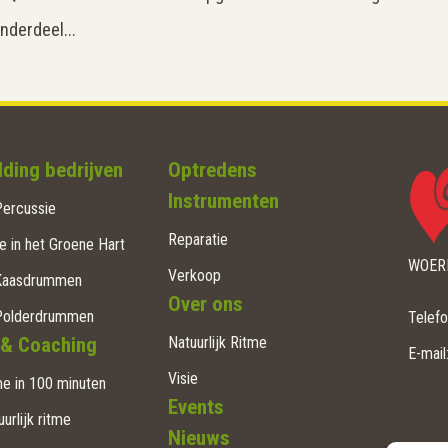
onderdeel...
ding bedrijven
Optredens
Instrumenten
ercussie
Reparatie
e in het Groene Hart
WOERD
Verkoop
Kaasdrummen
Over ons
Polderdrummen
Telef
 & Coaching
Natuurlijk Ritme
E-mail
Visie
e in 100 minuten
Events
uurlijk ritme
Nieuws