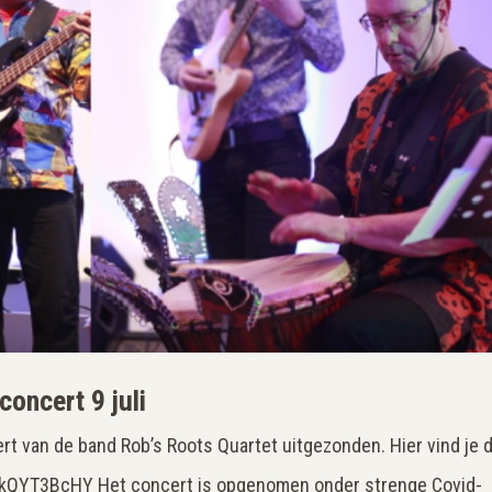
oncert 9 juli
rt van de band Rob’s Roots Quartet uitgezonden. Hier vind je 
e/hikQYT3BcHY Het concert is opgenomen onder strenge Covid-