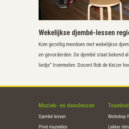
Wekelijkse djembé-lessen reg
Kom gezellig meedoen met wekelijkse djemb
en gevorderden. De djembé staat bekend als
liedje” trommelen. Docent Rob de Keizer hee
Muziek- en danslessen
Teambuil
Djembé lessen
Workshop P
Privé muziekles
Lekker ritm